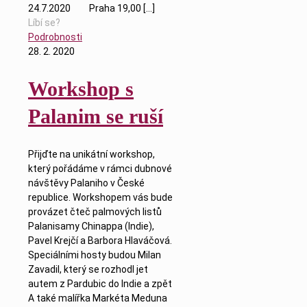
24.7.2020 Praha 19,00
[…]
Líbí se?
Podrobnosti
28. 2. 2020
Workshop s
Palanim se ruší
Přijďte na unikátní workshop,
který pořádáme v rámci dubnové
návštěvy Palaniho v České
republice. Workshopem vás bude
provázet čteč palmových listů
Palanisamy Chinappa (Indie),
Pavel Krejčí a Barbora Hlaváčová.
Speciálními hosty budou Milan
Zavadil, který se rozhodl jet
autem z Pardubic do Indie a zpět
A také malířka Markéta Meduna