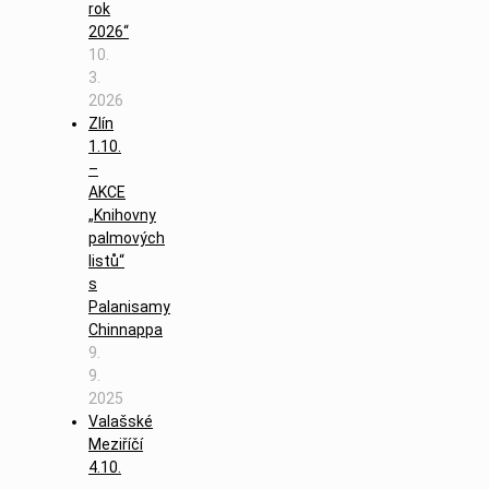
rok
2026“
10.
3.
2026
Zlín
1.10.
–
AKCE
„Knihovny
palmových
listů“
s
Palanisamy
Chinnappa
9.
9.
2025
Valašské
Meziříčí
4.10.