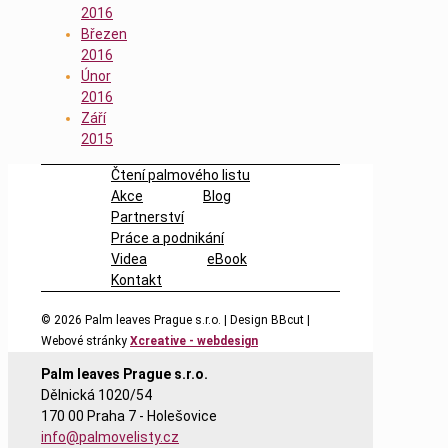
2016
Březen
2016
Únor
2016
Září
2015
Čtení palmového listu
Akce
Blog
Partnerství
Práce a podnikání
Videa
eBook
Kontakt
© 2026
Palm leaves Prague s.r.o. | Design BBcut |
Webové stránky
Xcreative - webdesign
Palm leaves Prague s.r.o.
Dělnická 1020/54
170 00 Praha 7 - Holešovice
info@palmovelisty.cz