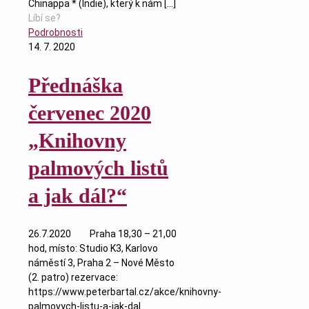
Chinappa * (Indie), který k nám
[…]
Líbí se?
Podrobnosti
14. 7. 2020
Přednáška
červenec 2020
„Knihovny
palmových listů
a jak dál?“
26.7.2020 Praha 18,30 – 21,00
hod, místo: Studio K3, Karlovo
náměstí 3, Praha 2 – Nové Město
(2. patro) rezervace:
https://www.peterbartal.cz/akce/knihovny-
palmovych-listu-a-jak-dal