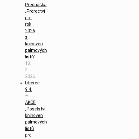
Přednáška
„Proroctví
pro
rok
2026
z
knihoven
palmových
listů“
10.
3.
2026
Liberec
9.4.
–
AKCE
„Poselství
knihoven
palmových
listů
pro