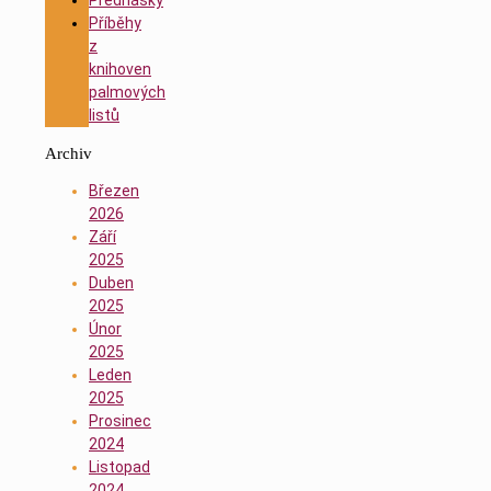
Příběhy
z
knihoven
palmových
listů
Archiv
Březen
2026
Září
2025
Duben
2025
Únor
2025
Leden
2025
Prosinec
2024
Listopad
2024