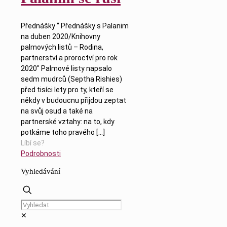
Přednášky “ Přednášky s Palanim
na duben 2020/Knihovny
palmových listů – Rodina,
partnerství a proroctví pro rok
2020″ Palmové listy napsalo
sedm mudrců (Septha Rishies)
před tisíci lety pro ty, kteří se
někdy v budoucnu přijdou zeptat
na svůj osud a také na
partnerské vztahy: na to, kdy
potkáme toho pravého
[…]
Líbí se?
Podrobnosti
Vyhledávání
✕