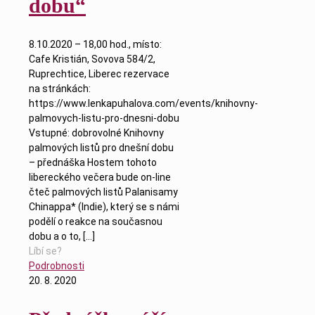
dobu“
8.10.2020 – 18,00 hod., místo:
Cafe Kristián, Sovova 584/2,
Ruprechtice, Liberec rezervace
na stránkách:
https://www.lenkapuhalova.com/events/knihovny-
palmovych-listu-pro-dnesni-dobu
Vstupné: dobrovolné Knihovny
palmových listů pro dnešní dobu
– přednáška Hostem tohoto
libereckého večera bude on-line
čteč palmových listů Palanisamy
Chinappa* (Indie), který se s námi
podělí o reakce na současnou
dobu a o to,
[…]
Líbí se?
Podrobnosti
20. 8. 2020