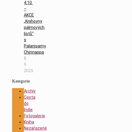
4.10.
–
AKCE
„Knihovny
palmových
listů“
s
Palanisamy
Chinnappa
8.
9.
2025
Kategorie
Archív
Cesta
do
Indie
Fotogalerie
Kniha
Nezařazené