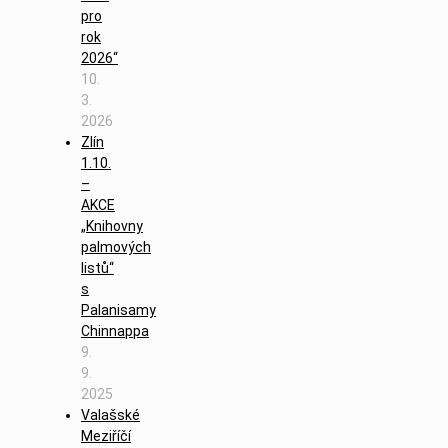
pro
rok
2026“
10.
3.
2026
Zlín
1.10.
–
AKCE
„Knihovny
palmových
listů“
s
Palanisamy
Chinnappa
9.
9.
2025
Valašské
Meziříčí