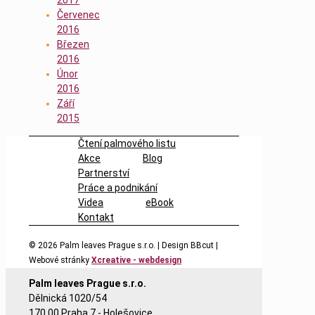
Červenec
2016
Březen
2016
Únor
2016
Září
2015
Čtení palmového listu
Akce
Blog
Partnerství
Práce a podnikání
Videa
eBook
Kontakt
© 2026
Palm leaves Prague s.r.o. | Design BBcut |
Webové stránky
Xcreative - webdesign
Palm leaves Prague s.r.o.
Dělnická 1020/54
170 00 Praha 7 - Holešovice