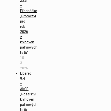
23.3.
–
Přednáška
„Proroctví
pro
rok
2026
z
knihoven
palmových
listů“
10.
3.
2026
Liberec
9.4.
–
AKCE
„Poselství
knihoven
palmových
listů