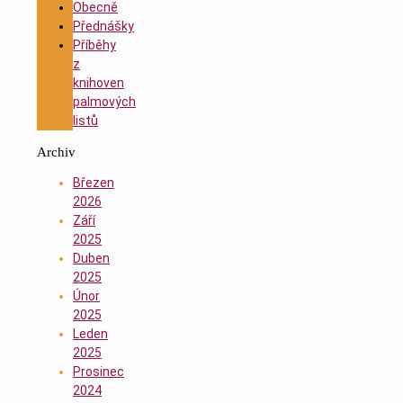
Obecně
Přednášky
Příběhy
z
knihoven
palmových
listů
Archiv
Březen
2026
Září
2025
Duben
2025
Únor
2025
Leden
2025
Prosinec
2024