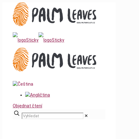
Objednat čtení
✕