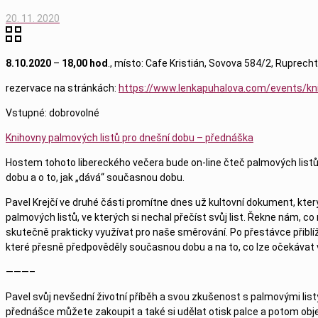
20. 11. 2020
8.10.2020
–
18,00 hod
., místo: Cafe Kristián, Sovova 584/2, Ruprecht
rezervace na stránkách:
https://www.lenkapuhalova.com/events/kni
Vstupné: dobrovolné
Knihovny palmových listů pro dnešní dobu – přednáška
Hostem tohoto libereckého večera bude on-line čteč palmových listů
dobu a o to, jak „dává“ současnou dobu.
Pavel Krejčí ve druhé části promítne dnes už kultovní dokument, který 
palmových listů, ve kterých si nechal přečíst svůj list. Řekne nám, c
skutečně prakticky využívat pro naše směrování. Po přestávce přiblíží 
které přesně předpověděly současnou dobu a na to, co lze očekávat v
———–
Pavel svůj nevšední životní příběh a svou zkušenost s palmovými list
přednášce můžete zakoupit a také si udělat otisk palce a potom obje