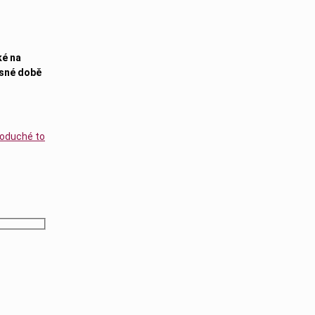
ké na
asné době
dnoduché to