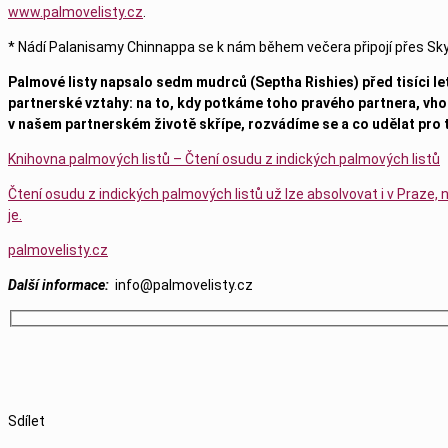
www.palmovelisty.cz
.
* Nádí Palanisamy Chinnappa se k nám během večera připojí přes Skype
Palmové listy napsalo sedm mudrců (Septha Rishies) před tisíci let
partnerské vztahy: na to, kdy potkáme toho pravého partnera, vh
v našem partnerském životě skřípe, rozvádíme se a co udělat pro 
Knihovna palmových listů – Čtení osudu z indických palmových listů
Čtení osudu z indických palmových listů už lze absolvovat i v Praze, 
je.
palmovelisty.cz
D
alší i
nformace:
info@palmovelisty.cz
Sdílet