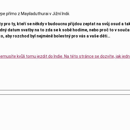
 přímo z Mayiladuthurai v Jižní Indii.
y pro ty, kteří se někdy v budoucnu přijdou zeptat na svůj osud a ta
odný datum svatby na to zda se k sobě hodíme, nebo proč to v souč
to, aby rozchod byl nejméně bolestný pro vás a vaše děti…
nemusíte kvůli tomu jezdit do Indie. Na této stránce se dozvíte, jak je