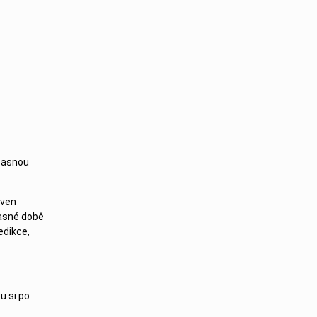
učasnou
oven
časné době
edikce,
u si po