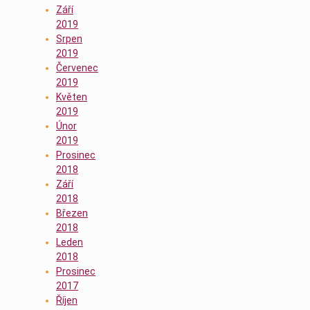
Září
2019
Srpen
2019
Červenec
2019
Květen
2019
Únor
2019
Prosinec
2018
Září
2018
Březen
2018
Leden
2018
Prosinec
2017
Říjen