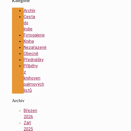
Kategorie
Archív
Cesta
do
Indie
Fotogalerie
Kniha
Nezařazené
Obecně
Přednášky
Příběhy
z
knihoven
palmových
listů
Archiv
Březen
2026
Září
2025