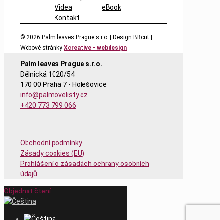
Videa
eBook
Kontakt
© 2026
Palm leaves Prague s.r.o. | Design BBcut |
Webové stránky
Xcreative - webdesign
Palm leaves Prague s.r.o.
Dělnická 1020/54
170 00 Praha 7 - Holešovice
info@palmovelisty.cz
+420 773 799 066
Obchodní podmínky
Zásady cookies (EU)
Prohlášení o zásadách ochrany osobních
údajů
Objednat čtení