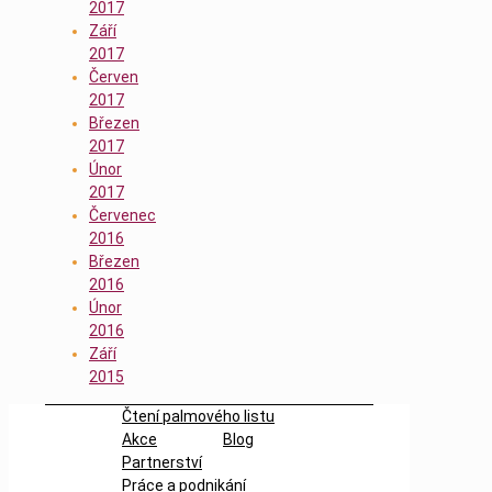
2017
Září
2017
Červen
2017
Březen
2017
Únor
2017
Červenec
2016
Březen
2016
Únor
2016
Září
2015
Čtení palmového listu
Akce
Blog
Partnerství
Práce a podnikání