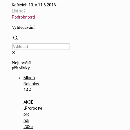
Košicích 10. a 11.6.2016
Líbí se?
Podrobnosti
Vyhledávání
✕
Nejnovější
příspěvky
Mladá
Boleslav
14.4.
–
AKCE
„Proroctví
pro
rok
2026