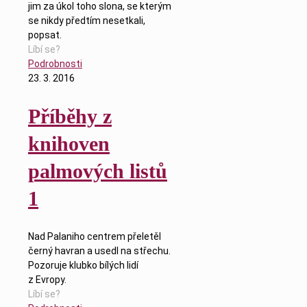
jim za úkol toho slona, se kterým
se nikdy předtím nesetkali,
popsat.
Líbí se?
Podrobnosti
23. 3. 2016
Příběhy z
knihoven
palmových listů
1
Nad Palaniho centrem přeletěl
černý havran a usedl na střechu.
Pozoruje klubko bílých lidí
z Evropy.
Líbí se?