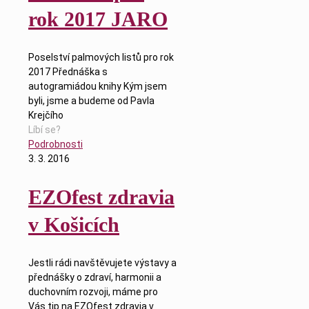
rok 2017 JARO
Poselství palmových listů pro rok
2017 Přednáška s
autogramiádou knihy Kým jsem
byli, jsme a budeme od Pavla
Krejčího
Líbí se?
Podrobnosti
3. 3. 2016
EZOfest zdravia
v Košicích
Jestli rádi navštěvujete výstavy a
přednášky o zdraví, harmonii a
duchovním rozvoji, máme pro
Vás tip na EZOfest zdravia v