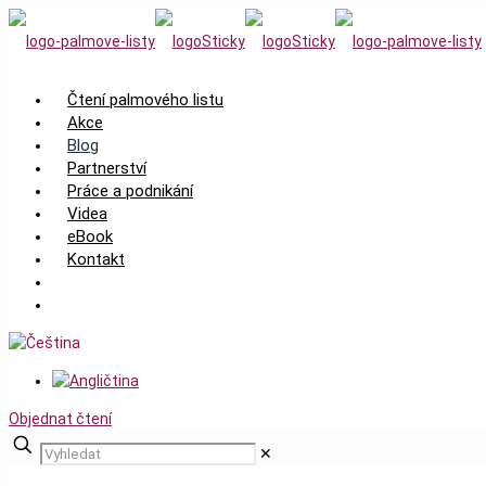
Čtení palmového listu
Akce
Blog
Partnerství
Práce a podnikání
Videa
eBook
Kontakt
Objednat čtení
✕