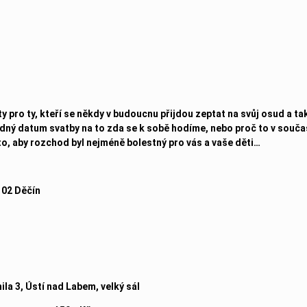
y pro ty, kteří se někdy v budoucnu přijdou zeptat na svůj osud a ta
odný datum svatby na to zda se k sobě hodíme, nebo proč to v souč
to, aby rozchod byl nejméně bolestný pro vás a vaše děti…
 02 Děčín
la 3, Ústí nad Labem, velký sál