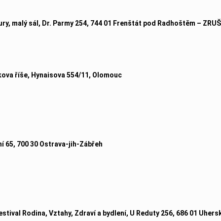
ury, malý sál, Dr. Parmy 254, 744 01 Frenštát pod Radhoštěm – ZR
ova říše, Hynaisova 554/11, Olomouc
í 65, 700 30 Ostrava-jih-Zábřeh
ival Rodina, Vztahy, Zdraví a bydlení, U Reduty 256, 686 01 Uhers