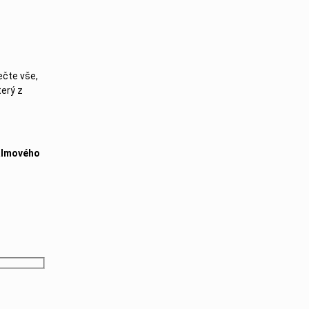
ečte vše,
terý z
palmového