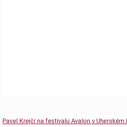
Přednášky říjen a listopad 
Home
Blog
Přednášky
Přednášky říjen a listopad 2019
Pavel Krejčí na festivalu Avalon v Uherském 