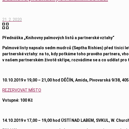
21. 2. 2020
Přednáška
„Knihovny palmových listů a partnerské vztahy“
Palmové listy napsalo sedm mudrců (Septha Rishies) před tisíci let
partnerské vztahy:
na to, kdy potkáme toho pravého partnera, vh
v našem partnerském životě skřípe, rozvádíme se a co udělat pro 
10.10.2019 v 19,00 – 21,00 hod DĚČÍN, Amida, Pivovarská 9/38, 405
REZERVOVAT MÍSTO
Vstupné: 100 Kč
14
.10.2019 v 17,00 – 19,00 hod ÚSTÍ NAD LABEM, SVKUL, W. Churchi