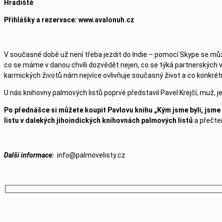
Hradiště
Přihlášky a rezervace: www.avalonuh.cz
V současné době už není třeba jezdit do Indie – pomocí Skype se můž
co se máme v danou chvíli dozvědět nejen, co se týká partnerských vzt
karmických životů nám nejvíce ovlivňuje současný život a co konkrétn
U nás knihovny palmových listů poprvé představil Pavel Krejčí, muž, 
Po přednášce si můžete koupit Pavlovu knihu „Kým jsme byli, jsme 
listu v dalekých jihoindických knihovnách palmových listů
a přečte
D
alší i
nformace:
info@palmovelisty.cz