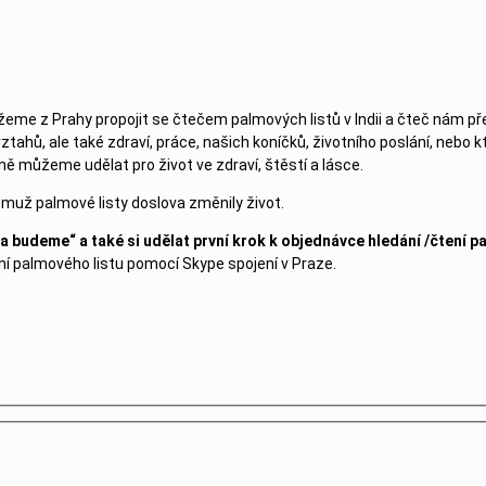
eme z Prahy propojit se čtečem palmových listů v Indii a čteč nám př
ahů, ale také zdraví, práce, našich koníčků, životního poslání, nebo k
ě můžeme udělat pro život ve zdraví, štěstí a lásce.
jemuž palmové listy doslova změnily život.
a budeme“ a také si udělat první krok k objednávce hledání /čtení 
ní palmového listu pomocí Skype spojení v Praze.