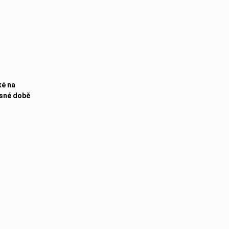
ké na
asné době