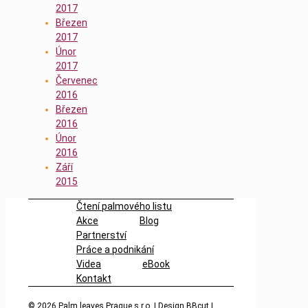
2017
Březen
2017
Únor
2017
Červenec
2016
Březen
2016
Únor
2016
Září
2015
Čtení palmového listu
Akce
Blog
Partnerství
Práce a podnikání
Videa
eBook
Kontakt
© 2026
Palm leaves Prague s.r.o. | Design BBcut |