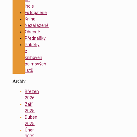
Indie
Fotogalerie
Kniha
Nezařazené
Obecně
Přednášky
Příběhy
z
knihoven
palmových
listů
Archiv
Březen
2026
Září
2025
Duben
2025
Únor
2025