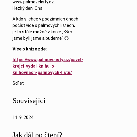
www.palmovelisty.cz.
Hezký den. Ons.
A kdo si chce v podzimních dnech
počíst více o palmových listech,
je to stále možné v knize „Kým
jsme byli, jsme a budeme“ 🙂
Více o knize zde:
https://www.palmovelisty.cz/pavel-
krejci-vydal-knihu-o-
knihovnach-palmovych-listu/
Sdílet
Související
11. 9. 2024
Jak dál po čtení?