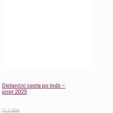
plné sestavě
Home
Blog
Kniha
Po létě jsme vám k dispozici opět v plné
sestavě
Distanční cesta po Indii –
únor 2025
11. 9. 2024