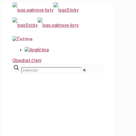
Objednat čtení
✕
Po létě jsme vám
k dispozici opět v