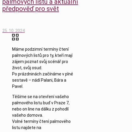
palmových listů a aktuální
předpověď pro svět
25. 10. 2024
Máme podzimní termíny čtení
palmových listů pro ty, kteří mají
zájem poznat svůj scénář pro
život, svůj osud.
Po prázdninách začínáme v plné
sestavě – nádí Palani, Bára a
Pavel.
Těšíme se na otevření vašeho
palmového listu buď v Praze 7,
nebo on line na dálku z pohodlí
vašeho domova.
Volné termíny čtení palmového
listu najdete na