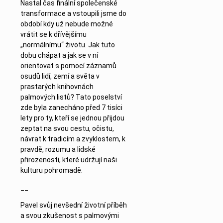
Nastal čas finální společenské
transformace a vstoupili jsme do
období kdy už nebude možné
vrátit se k dřívějšímu
„normálnímu“ životu. Jak tuto
dobu chápat a jak se v ní
orientovat s pomocí záznamů
osudů lidí, zemí a světa v
prastarých knihovnách
palmových listů? Tato poselství
zde byla zanecháno před 7 tisíci
lety pro ty, kteří se jednou přijdou
zeptat na svou cestu, očistu,
návrat k tradicím a zvyklostem, k
pravdě, rozumu a lidské
přirozenosti, které udržují naši
kulturu pohromadě.
__
Pavel svůj nevšední životní příběh
a svou zkušenost s palmovými