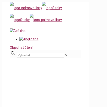
Objednat čtení
✕
Liberec, středa 25.
května 2022 v