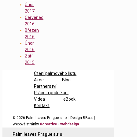
Únor
2017
Červenec
2016
Březen
2016
Únor
2016
Září
2015
Čtení palmového listu
Akce
Blog
Partnerství
Práce a podnikání
Videa
eBook
Kontakt
© 2026
Palm leaves Prague s.r.o. | Design BBcut |
Webové stránky
Xcreative - webdesign
Palm leaves Prague s.r.o.