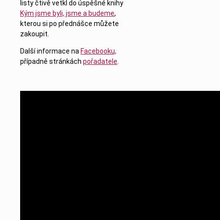
listy čtivě vetkl do úspěšné knihy
Kým jsme byli, jsme a budeme
,
kterou si po přednášce můžete
zakoupit.
Další informace na
Facebooku,
případně stránkách
pořadatele
.