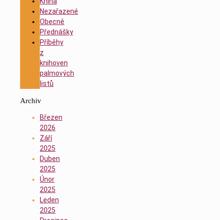
Kniha
Nezařazené
Obecně
Přednášky
Příběhy
z
knihoven
palmových
listů
Archiv
Březen
2026
Září
2025
Duben
2025
Únor
2025
Leden
2025