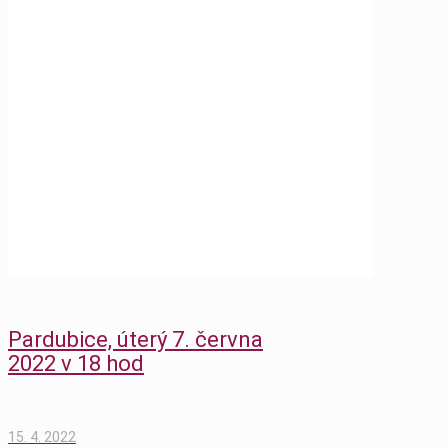
17:00 hod
Home
Blog
Přednášky
Liberec, středa 25. května 2022 v 17:00
hod
Pardubice, úterý 7. června
2022 v 18 hod
15. 4. 2022