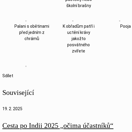
školní brašny
Palani s obětinami
K obřadům patří i
Pooja
před jedním z
uctění krávy
chrámů
jakožto
posvátného
zvířete
Sdílet
Související
19. 2. 2025
Cesta po Indii 2025 „očima účastníků“