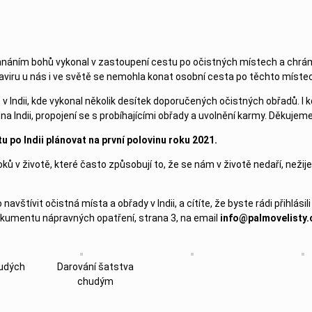
ehnáním bohů vykonal v zastoupení cestu po očistných místech a chrá
naviru u nás i ve světě se nemohla konat osobní cesta po těchto míste
 v Indii, kde vykonal několik desítek doporučených očistných obřadů. I 
í na Indii, propojení se s probíhajícími obřady a uvolnění karmy. Děkujem
tu po Indii plánovat na první polovinu roku 2021.
ků v životě, které často způsobují to, že se nám v životě nedaří, neži
štívit očistná místa a obřady v Indii, a cítíte, že byste rádi přihlásili
kumentu nápravných opatření, strana 3, na email
info@palmovelisty.
udých
Darování šatstva
chudým