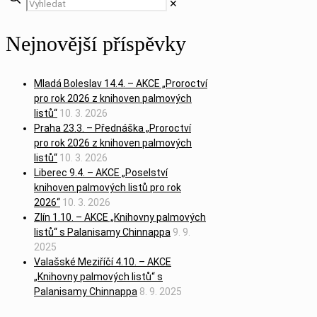
✕
Nejnovější příspěvky
Mladá Boleslav 14.4. – AKCE „Proroctví
pro rok 2026 z knihoven palmových
listů“
10. 3. 2026
Praha 23.3. – Přednáška „Proroctví
pro rok 2026 z knihoven palmových
listů“
10. 3. 2026
Liberec 9.4. – AKCE „Poselství
knihoven palmových listů pro rok
2026“
10. 3. 2026
Zlín 1.10. – AKCE „Knihovny palmových
listů“ s Palanisamy Chinnappa
9. 9.
2025
Valašské Meziříčí 4.10. – AKCE
„Knihovny palmových listů“ s
Palanisamy Chinnappa
8. 9. 2025