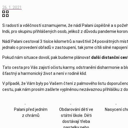
26. 1. 2021
S radostí a vděčností oznamujeme, že nádí Palani úspěšně a s pož
Indii, pro skupinu přihlášených osob, jelikož z důvodu pandemie koro
Nádí Palani cestoval 3 tisíce kilometrů a navštívil 24 posvátných míst
jednalo o provedení obřadů v zastoupení, tak jsme cítili silné napojen
Pokud nám situace dovolí, pak budeme plánovat
další distanční ces
Tato cesta pro Vás zajistí očistu karmy, odstranění disharmonie a blo
šťastný a harmonický život a není v rodině klid.
V případě, že Vám byly po Vašem čtení z palmového listu doporučeno nav
cestu, pak nám prosím zašlete vyplněnou nezávaznou přihlášku z do
Palani před jedním
Obdarování dětí ve
Nasycení ch
z chrámů
státní škole. Děti
dostávají třeba
pastelky nebo