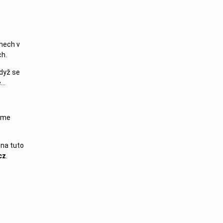
mech v
ch.
když se
e…
jeme
 na tuto
cz
.