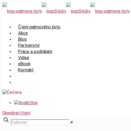
Čtení palmového listu
Akce
Blog
Partnerství
Práce a podnikání
Videa
eBook
Kontakt
Objednat čtení
✕