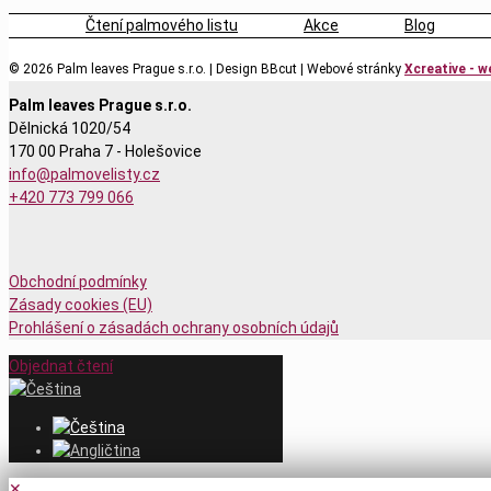
Čtení palmového listu
Akce
Blog
© 2026
Palm leaves Prague s.r.o. | Design BBcut | Webové stránky
Xcreative - 
Palm leaves Prague s.r.o.
Dělnická 1020/54
170 00 Praha 7 - Holešovice
info@palmovelisty.cz
+420 773 799 066
Obchodní podmínky
Zásady cookies (EU)
Prohlášení o zásadách ochrany osobních údajů
Objednat čtení
✕