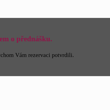
em o přednášku.
chom Vám rezervaci potvrdili.