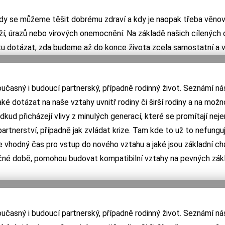
dy se můžeme těšit dobrému zdraví a kdy je naopak třeba věnov
íží, úrazů nebo virových onemocnění. Na základě našich cílených
u dotázat, zda budeme až do konce života zcela samostatní a v 
asný i budoucí partnerský, případně rodinný život. Seznámí nás 
aké dotázat na naše vztahy uvnitř rodiny či širší rodiny a na možn
ud přicházejí vlivy z minulých generací, které se promítají nejen
artnerství, případně jak zvládat krize. Tam kde to už to nefungu
 je vhodný čas pro vstup do nového vztahu a jaké jsou základní c
ročné době, pomohou budovat kompatibilní vztahy na pevných zák
asný i budoucí partnerský, případně rodinný život. Seznámí nás 