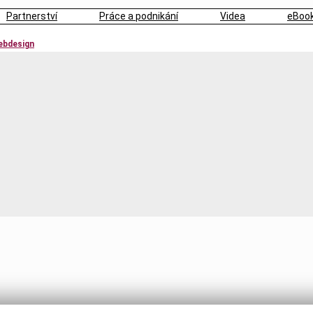
Partnerství
Práce a podnikání
Videa
eBoo
webdesign