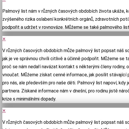
Palmový list nám v různých časových obdobích života ukáže, k
zvýšeného rizika oslabení konkrétních orgánů, zdravotních pot
podpořit a udržet v rovnováze. Můžeme se také palmového list
✕
V různých časových obdobích může palmový list popsat náš souč
jak je ve správnou chvíli citlivě a účinně podpořit. Můžeme se t
proč se nám nedaří navázat kontakt s některými členy rodiny, odk
vnoučat. Můžeme získat cenné informace, jak posílit stávající p
pro nás, ale především pro naše děti. Palmový list napoví, kdy
partnera. Získané informace nám v dnešní, pro rodinu jistě ná
krize s minimálními dopady.
✕
V různých časových obdobích může palmový list popsat náš souč